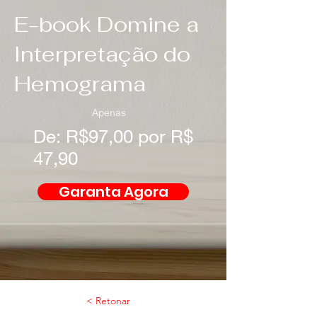
E-book Domine a
Interpretação do
Hemograma
Apenas
De: R$97,00 por R$
47,90
Garanta Agora
< Retonar