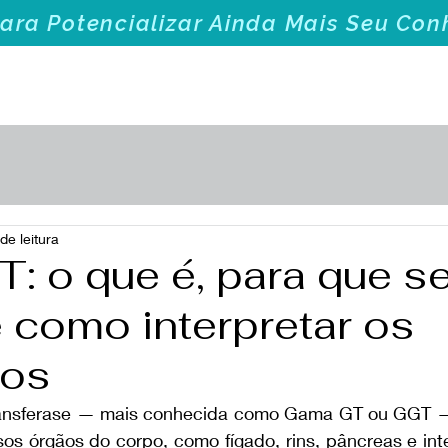
Para Potencializar Ainda Mais Seu Co
Aulas & Combos
E-books e Guias Práticos
de leitura
: o que é, para que se
 como interpretar os
dos
ransferase — mais conhecida como Gama GT ou GGT —
os órgãos do corpo, como fígado, rins, pâncreas e inte