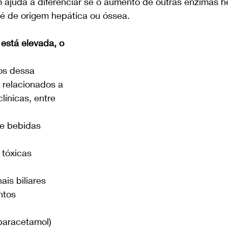
juda a diferenciar se o aumento de outras enzimas h
, é de origem hepática ou óssea.
stá elevada, o 
os dessa 
relacionados a 
línicas, entre 
de bebidas 
 tóxicas
is biliares
tos 
 paracetamol)