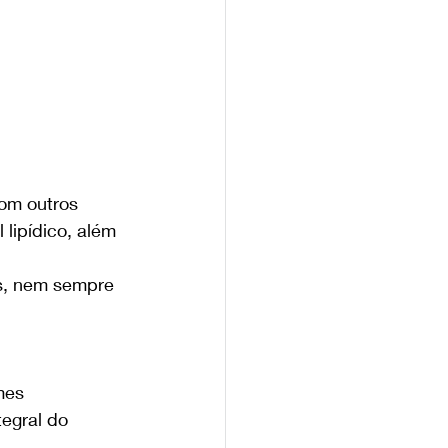
om outros 
 lipídico, além 
s, nem sempre 
mes 
egral do 