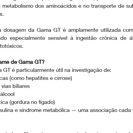
 metabolismo dos aminoácidos e no transporte de sub
s.
, a dosagem da Gama GT é amplamente utilizada com
ndo especialmente sensível à ingestão crônica de á
otóxicos.
exame de Gama GT?
T é particularmente útil na investigação de:
as (como hepatites e cirrose)
vias biliares
álcool
ica (gordura no fígado)
nsulina e síndrome metabólica — uma associação cada 