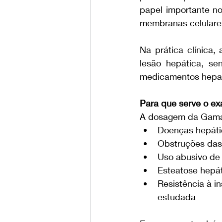
papel importante no
membranas celulare
Na prática clínica
lesão hepática, se
medicamentos hepat
Para que serve o 
A dosagem da Gama G
Doenças hepátic
Obstruções das 
Uso abusivo de 
Esteatose hepát
Resistência à i
estudada