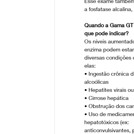
Esse exame também a
a fosfatase alcalina
Quando a Gama GT e
que pode indicar?
Os níveis aumentad
enzima podem estar 
diversas condições c
elas:
• Ingestão crônica 
alcoólicas
• Hepatites virais ou
• Cirrose hepática
• Obstrução dos cana
• Uso de medicamen
hepatotóxicos (ex: 
anticonvulsivantes,