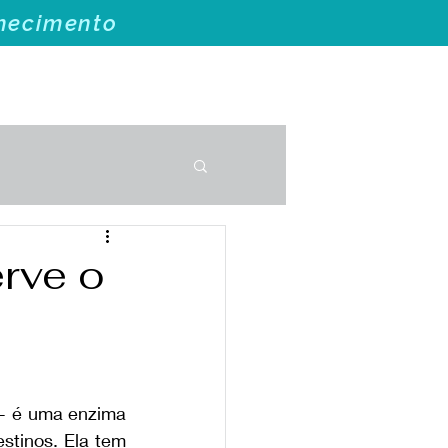
nhecimento
Blog
Feedback
rve o
 é uma enzima 
stinos. Ela tem 